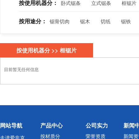
按使用机器分：
卧式锯条
立式锯条
框锯片
按用途分：
锯骨切肉
锯木
切纸
锯铁
按使用机器分 >> 框锯片
目前暂无任何信息
网站导航
产品中心
公司实力
新闻
按材质分
荣誉资质
新闻资
走进爱非克