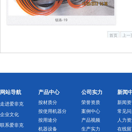
锯条-19
首页
上一
网站导航
产品中心
公司实力
新闻
按材质分
荣誉资质
新闻资
走进爱非克
按使用机器分
案例中心
常见问
企业文化
按用途分
产品视频
人力资
联系爱非克
机器设备
生产实力
在线留